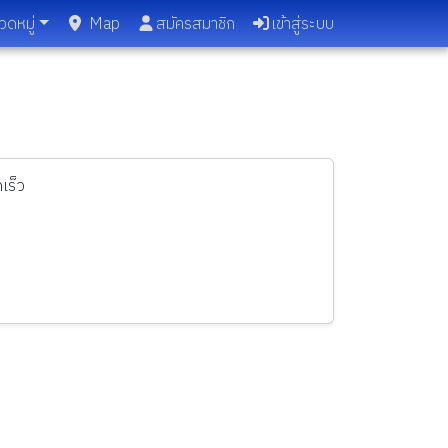
วดหมู่
Map
สมัครสมาชิก
เข้าสู่ระบบ
เร็ว