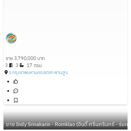
ขาย 3,790,000 บาท
3
3
17 ตรม.
จ.กรุงเทพมหานคร
เขตสะพานสูง
ขาย Indy Srinakarin - Romklao (อินดี้ ศรีนครินทร์ - ร่มเกล