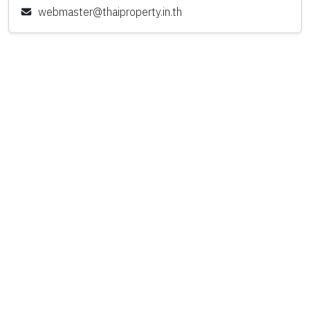
webmaster@thaiproperty.in.th