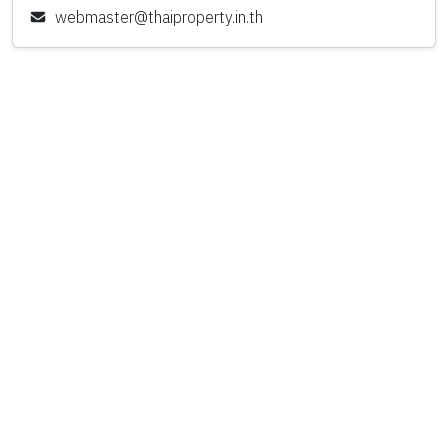
webmaster@thaiproperty.in.th