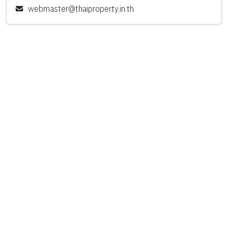
webmaster@thaiproperty.in.th