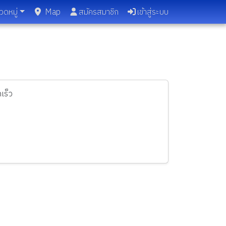
วดหมู่
Map
สมัครสมาชิก
เข้าสู่ระบบ
เร็ว