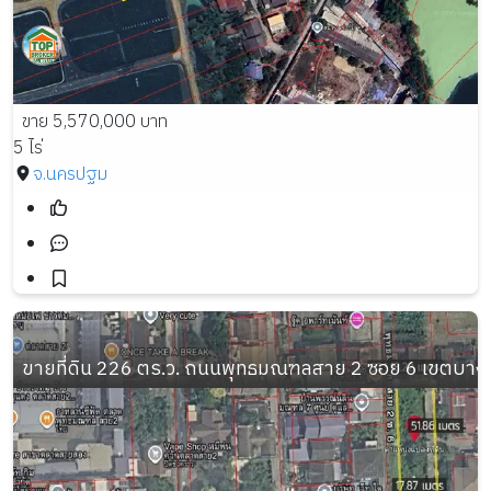
ขาย 5,570,000 บาท
5 ไร่
จ.นครปฐม
ขายที่ดิน 226 ตร.ว. ถนนพุทธมณฑลสาย 2 ซอย 6 เขตบา