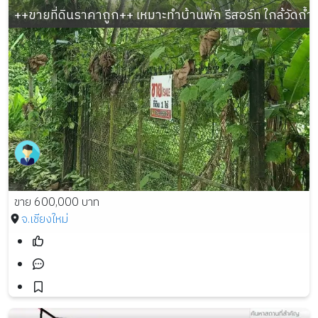
++ขายที่ดินราคาถูก++ เหมาะทำบ้านพัก รีสอร์ท ใกล้วัดถ้ำผ
ขาย 600,000 บาท
จ.เชียงใหม่