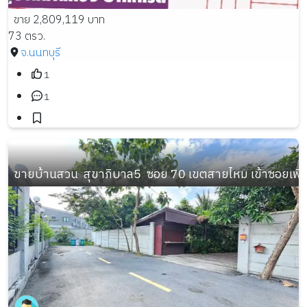
ขาย 2,809,119 บาท
73 ตรว.
จ.นนทบุรี
1
1
ขายบ้านสวน  สุขาภิบาล5  ซอย 70 เขตสายไหม เข้าซอยเพี