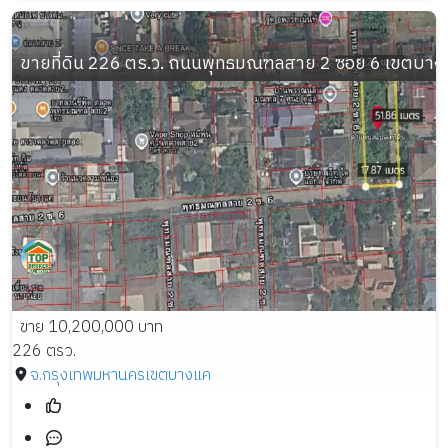
ขายที่ดิน 226 ตร.ว. ถนนพุทธมณฑลสาย 2 ซอย 6 เขตบา
ขาย 10,200,000 บาท
226 ตรว.
จ.กรุงเทพมหานคร
เขตบางแค