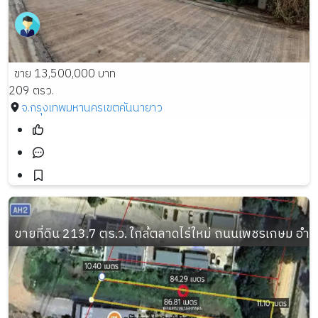
ขาย 13,500,000 บาท
209 ตรว.
จ.กรุงเทพมหานคร
เขตคันนายาว
ขายที่ดิน 213.7 ตร.ว. ใกล้ตลาดไร่ใหม่ ถนนเพชรเกษม อำเ