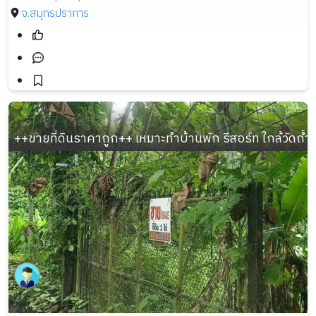
จ.สมุทรปราการ
++ขายที่ดินราคาถูก++ เหมาะทำบ้านพัก รีสอร์ท ใกล้วัดถ้ำผ