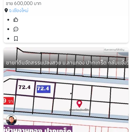
ขาย 600,000 บาท
จ.เชียงใหม่
ขายที่ดินจัดสรรแปลงสวย ม.ลานทอง ปากเกร็ด กลับแจ้งวัฒนะ