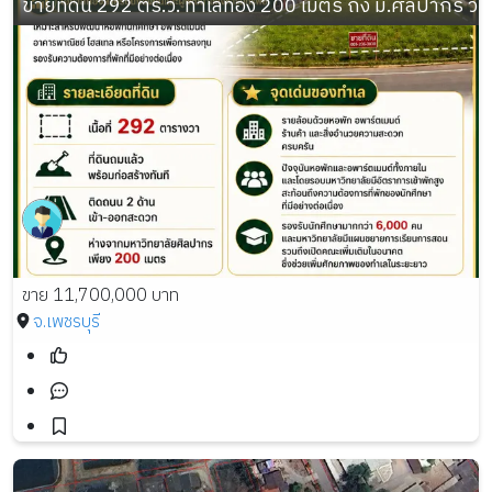
ขายที่ดิน 292 ตร.ว. ทำเลทอง 200 เมตร ถึง ม.ศิลปากร วิ
ขาย 11,700,000 บาท
จ.เพชรบุรี