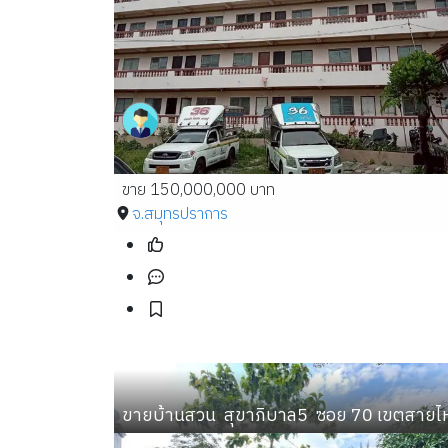
ขาย 150,000,000 บาท
จ.สมุทรปราการ
ขายบ้านสวน  สุขาภิบาล5  ซอย 70 เขตสายไ