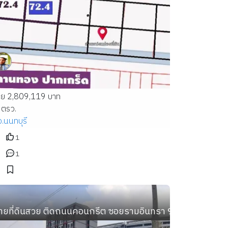
าย 2,809,119 บาท
 ตรว.
จ.นนทบุรี
1
1
าร ติดถนนสาธารณะ น้ำ ไฟ พร้อม
ายที่ดินสวย ติดถนนคอนกรีต ซอยรามอินทรา 97