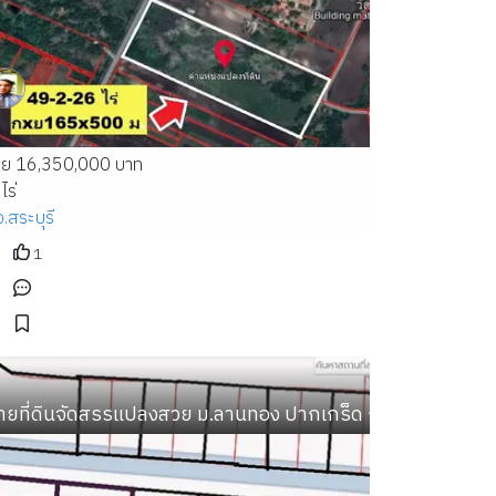
าย 16,350,000 บาท
ไร่
จ.สระบุรี
1
ลาง
ดถ้ำผาปล่อง ถ้ำปากเปียง ถ้ำเชียงดาว เชียงใหม่
ายที่ดินจัดสรรแปลงสวย ม.ลานทอง ปากเกร็ด กลับแจ้งวัฒนะนิดเ