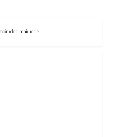
mairudee
mairudee