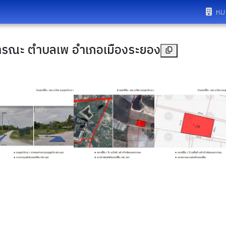
หม
าธารณะ ตำบลเพ อำเภอเมืองระยอง