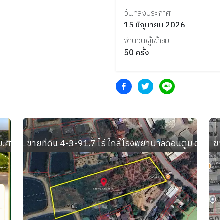
วันที่ลงประกาศ
15 มิถุนายน 2026
จำนวนผู้เข้าชม
50
ครั้ง
 ม.ศิลปากร วิทยาเขตสารสนเทศเพชรบุรี อ.ชะอำ จ.เพชรบุรี
ขายที่ดิน 4-3-91.7 ไร่ ใกล้โรงพยาบาลดอนตูม ตำบ
ข