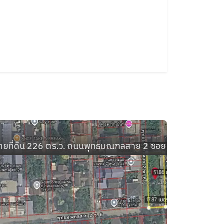
ลลำเหย อำเภอดอนตูม นครปฐม
ายที่ดิน 226 ตร.ว. ถนนพุทธมณฑลสาย 2 ซอย 6 เขตบางแค 