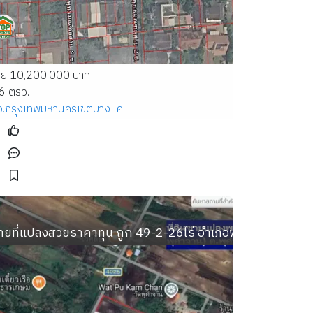
าย 10,200,000 บาท
6 ตรว.
จ.กรุงเทพมหานคร
เขตบางแค
้านหรูเพ
รางวา
ายที่แปลงสวยราคาทุน ถูก 49-2-26ไร่ อำเภอพระพุทธบาท ต.พุ