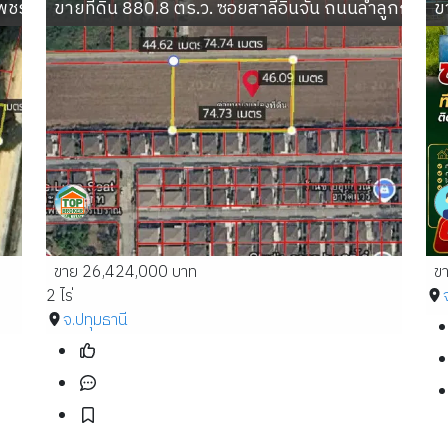
นเพชรเกษม อำเภอสามร้อยยอด ประจวบคีรีขันธ์
ขายที่ดิน 880.8 ตร.ว. ซอยสาลี่อินจัน ถนนลำลูกกา 
ข
ขาย 26,424,000 บาท
ข
2 ไร่
จ.ปทุมธานี