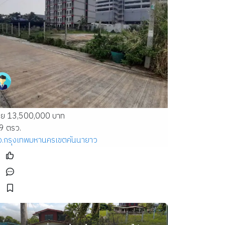
าย 13,500,000 บาท
9 ตรว.
จ.กรุงเทพมหานคร
เขตคันนายาว