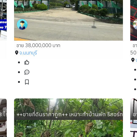
ขาย 38,000,000 บาท
ข
จ.นนทบุรี
50 
-33 ไร่ ทำเลทอง อ.เมือง สมุทรปราการ ใกล้ BTS ปากน้ำ ตลาดก
++ขายที่ดินราคาถูก++ เหมาะทำบ้านพัก รีสอร์ท ใกล้วั
ข