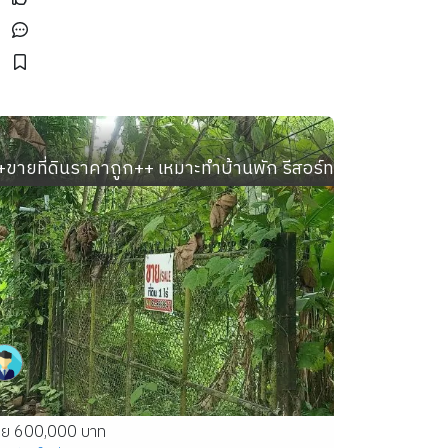
กตฟาร์
ำเลทอง อ.เมือง สมุทรปราการ ใกล้ BTS ปากน้ำ ตลาดกลาง
+ขายที่ดินราคาถูก++ เหมาะทำบ้านพัก รีสอร์ท ใกล้วัดถ้ำผาปล่
าย 600,000 บาท