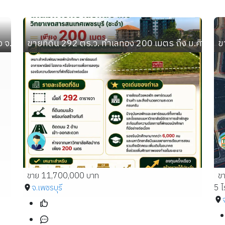
ือง จ.ขอนแก่น เดินทางสะดวก ใกล้เซ็นทรัล บึงหนองโครต สนามบ
ขายที่ดิน 292 ตร.ว. ทำเลทอง 200 เมตร ถึง ม.ศิลปาก
ข
ขาย 11,700,000 บาท
ข
จ.เพชรบุรี
5 ไร