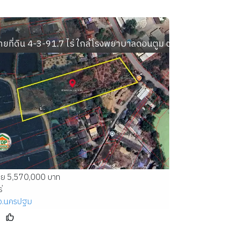
ิน
ร วิทยาเขตสารสนเทศเพชรบุรี อ.ชะอำ จ.เพชรบุรี
ายที่ดิน 4-3-91.7 ไร่ ใกล้โรงพยาบาลดอนตูม ตำบลลำเหย อ
าย 5,570,000 บาท
่
จ.นครปฐม