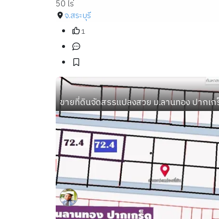
50 ไร่
จ.สระบุรี
1
ขายที่ดินจัดสรรแปลงสวย ม.ลานทอง ปากเกร็ด 