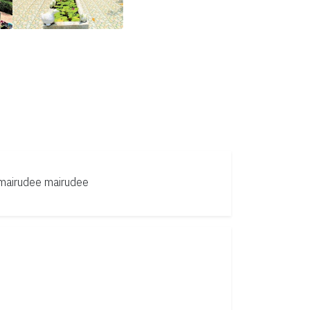
mairudee
mairudee