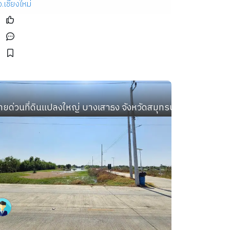
จ.เชียงใหม่
ดๆ
ยเพียง 300 เมตร
ายด่วนที่ดินแปลงใหญ่ บางเสาธง จังหวัดสมุทรปราการ ติดถน