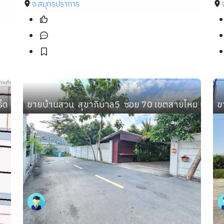
จ.สมุทรปราการ
กลับแจ้งวัฒนะนิดเดียว จะเข้าเมืองทองธานีก็นิดเดียวด้วยสุ
ขายบ้านสวน  สุขาภิบาล5  ซอย 70 เขตสายไหม เข้าซอ
ข