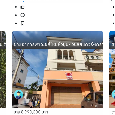
้น ติดถนน 4 เลน อ.กันทรวิชัย มหาสารคาม ใกล้ ม.มหาสารคาม
ขายอาคารพาณิชย์ใหม่หัวมุม-เวนิสสแควร์-โคราช/กว้
ข
ขาย 8,990,000 บาท
ข