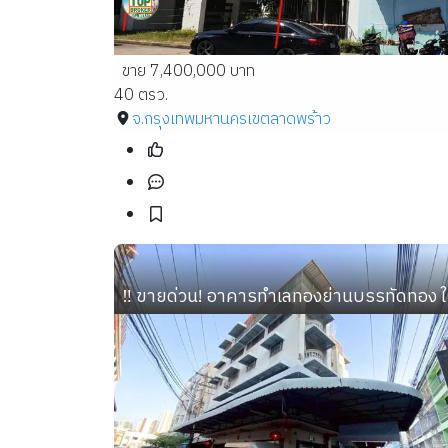
ขาย 7,400,000 บาท
40 ตรว.
จ.กรุงเทพมหานคร
เขตลาดพร้าว
‼️ ขายด่วน! อาคารทำเลทองย่านบรรทัดทอง ใก