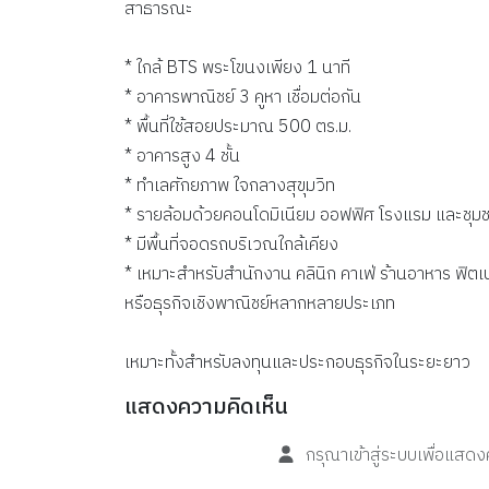
สาธารณะ
*
ใกล้
BTS
พระโขนงเพียง
1
นาที
*
อาคารพาณิชย์
3
คูหา เชื่อมต่อกัน
*
พื้นที่ใช้สอยประมาณ
500
ตร.ม.
*
อาคารสูง
4
ชั้น
*
ทำเลศักยภาพ ใจกลางสุขุมวิท
*
รายล้อมด้วยคอนโดมิเนียม ออฟฟิศ โรงแรม และชุม
*
มีพื้นที่จอดรถบริเวณใกล้เคียง
*
เหมาะสำหรับสำนักงาน คลินิก คาเฟ่ ร้านอาหาร ฟิต
หรือธุรกิจเชิงพาณิชย์หลากหลายประเภท
เหมาะทั้งสำหรับลงทุนและประกอบธุรกิจในระยะยาว
แสดงความคิดเห็น
กรุณาเข้าสู่ระบบเพื่อแสด