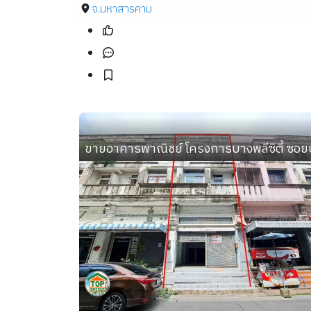
จ.มหาสารคาม
ขายอาคารพาณิชย์ โครงการบางพลีซิตี้ ซอยบาง