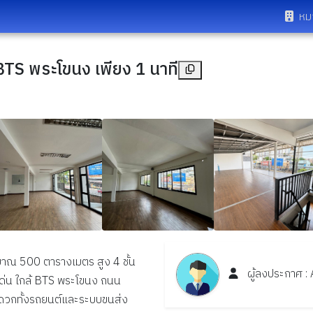
หม
TS พระโขนง เพียง 1 นาที
ะมาณ
500
ตารางเมตร สูง
4
ชั้น
ผู้ลงประกาศ :
ด่น ใกล้
BTS
พระโขนง ถนน
ดวกทั้งรถยนต์และระบบขนส่ง