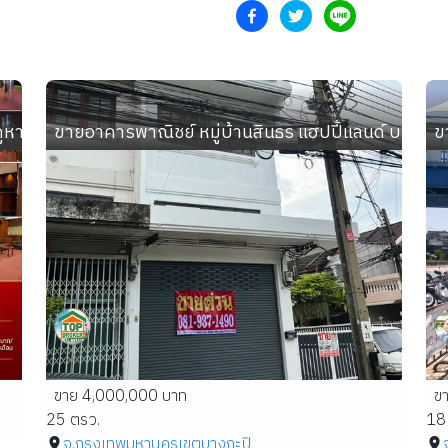
ูหาติดกัน ทำเลทอง ซ.วิภาวดีรังสิต 33 เข้าซอย 80 ม. เยื้อง
ขายอาคารพาณิชย์ หมู่บ้านสินธร แฮปปี้แลนด์ บางกะปิ ก
ข
ขาย 4,000,000 บาท
ข
25 ตรว.
18
จ.กรุงเทพมหานคร
เขตบางกะปิ