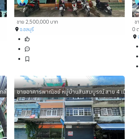
ขาย 2,500,000 บาท
ข
จ.ชลบุรี
0 ต
ล้แหล่งอาหารชื่อดัง ‼️🌟🌟เจ้าของขายเอง🌟🌟
ขายอาคารพาณิชย์ หมู่บ้านสินสมบูรณ์ สาย 4 เนื้อที่ 14 