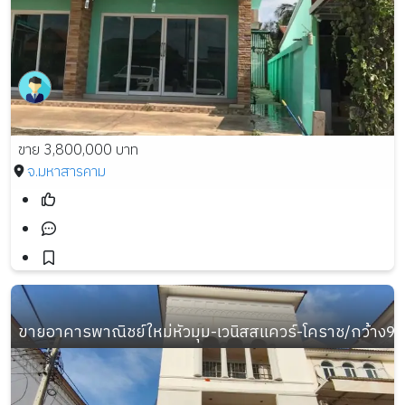
ขาย 3,800,000 บาท
จ.มหาสารคาม
ขายอาคารพาณิชย์ใหม่หัวมุม-เวนิสสแควร์-โคราช/กว้าง9.