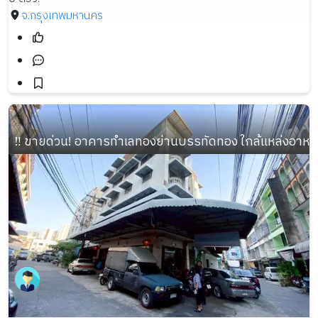
จ.กรุงเทพมหานคร
‼️ ขายด่วน! อาคารทำเลทองย่านบรรทัดทอง ใกล้แหล่งอาหาร