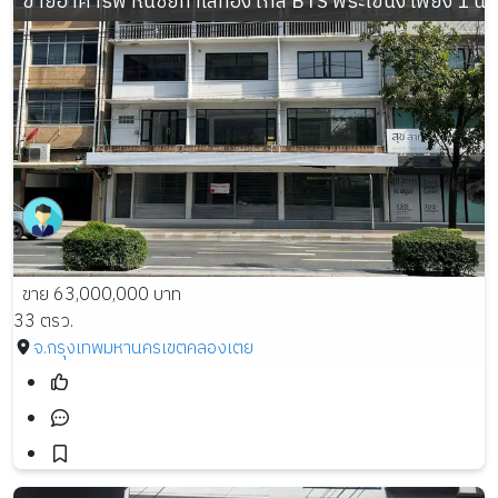
ขายอาคารพาณิชย์ทำเลทอง ใกล้ BTS พระโขนง เพียง 1 นา
ขาย 63,000,000 บาท
33 ตรว.
จ.กรุงเทพมหานคร
เขตคลองเตย