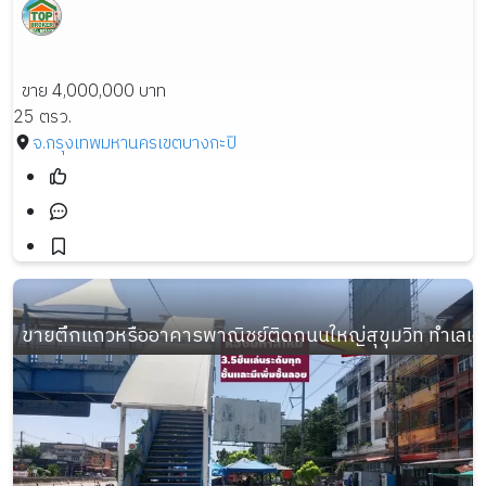
ขาย 4,000,000 บาท
25 ตรว.
จ.กรุงเทพมหานคร
เขตบางกะปิ
ขายตึกแถวหรืออาคารพาณิชย์ติดถนนใหญ่สุขุมวิท ทำเลเด่