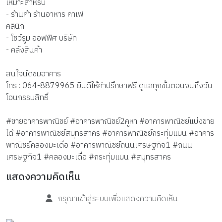
เหมาะสำหรับ
- ร้านค้า ร้านอาหาร คาเฟ่
คลินิก
- โชว์รูม ออฟฟิศ บริษัท
- คลังสินค้า
สนใจนัดชมอาคาร
โทร : 064-8879965 ยินดีให้คำปรึกษาฟรี ดูแลทุกขั้นตอนจนถึงวัน
โอนกรรมสิทธิ์
#ขายอาคารพาณิชย์ #อาคารพาณิชย์2คูหา #อาคารพาณิชย์แบ่งขาย
ได้ #อาคารพาณิชย์สมุทรสาคร #อาคารพาณิชย์กระทุ่มแบน #อาคาร
พาณิชย์คลองมะเดื่อ #อาคารพาณิชย์ถนนเศรษฐกิจ1 #ถนน
เศรษฐกิจ1 #คลองมะเดื่อ #กระทุ่มแบน #สมุทรสาคร
แสดงความคิดเห็น
กรุณาเข้าสู่ระบบเพื่อแสดงความคิดเห็น