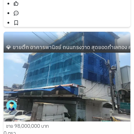
💎 ขายตึก อาคารพานิชย์ ถนนทรงวาด สุดยอดทำเลทอง ค้
ขาย 98,000,000 บาท
0 ตรว.