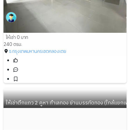
ให้เช่า 0 บาท
240 ตรม.
จ.กรุงเทพมหานคร
เขตคลองเตย
ให้เช่าตึกแถว 2 คูหา ทำเลทอง ย่านบรรทัดทอง (ใกล้แยกเ