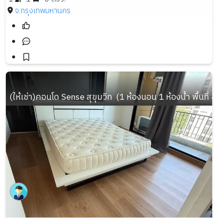
จ.กรุงเทพมหานคร
(ให้เช่า)คอนโด Sense สุขุมวิท  (1 ห้องนอน 1 ห้องน้ำ พื้นที่ 4