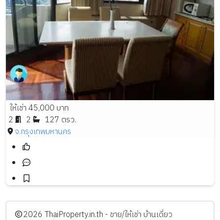
ให้เช่า 45,000 บาท
2
2
127 ตรว.
จ.กรุงเทพมหานคร
️2026
ThaiProperty.in.th - ขาย/ให้เช่า บ้านเดี่ยว