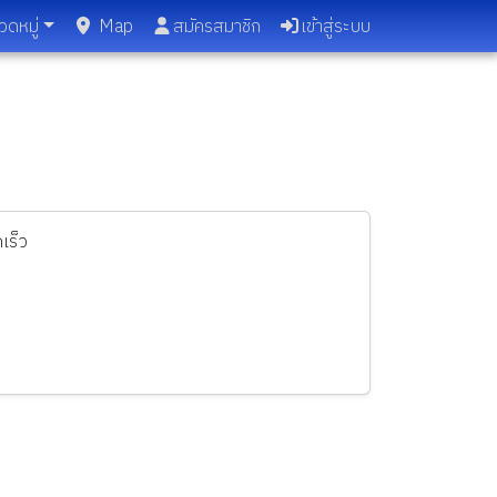
วดหมู่
Map
สมัครสมาชิก
เข้าสู่ระบบ
เร็ว