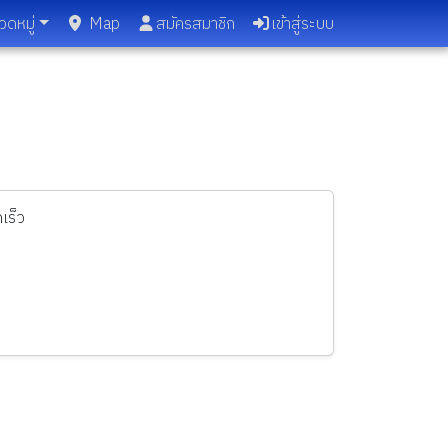
วดหมู่
Map
สมัครสมาชิก
เข้าสู่ระบบ
เร็ว