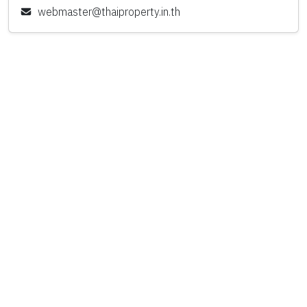
webmaster@thaiproperty.in.th