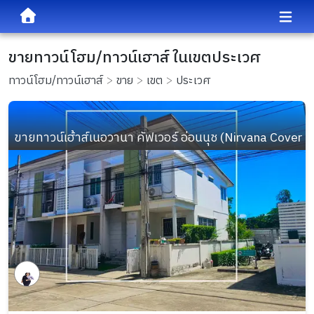
ขายทาวน์โฮม/ทาวน์เฮาส์ ในเขตประเวศ
ทาวน์โฮม/ทาวน์เฮาส์
ขาย
เขต
ประเวศ
ขายทาวน์เฮ้าส์เนอวานา คัฟเวอร์ อ่อนนุช (Nirvana Cover O