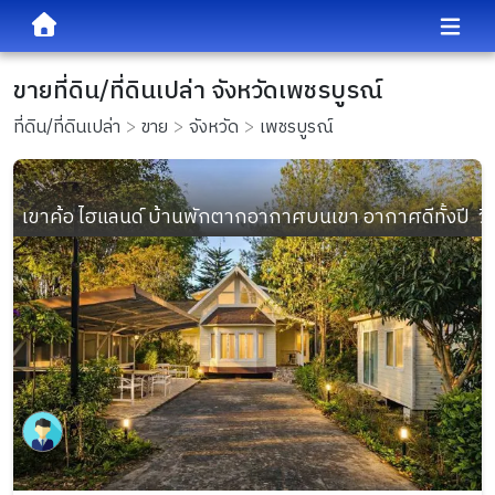
ขายที่ดิน/ที่ดินเปล่า จังหวัดเพชรบูรณ์
ที่ดิน/ที่ดินเปล่า
ขาย
จังหวัด
เพชรบูรณ์
เขาค้อ ไฮแลนด์ บ้านพักตากอากาศบนเขา อากาศดีทั้งปี  วิ