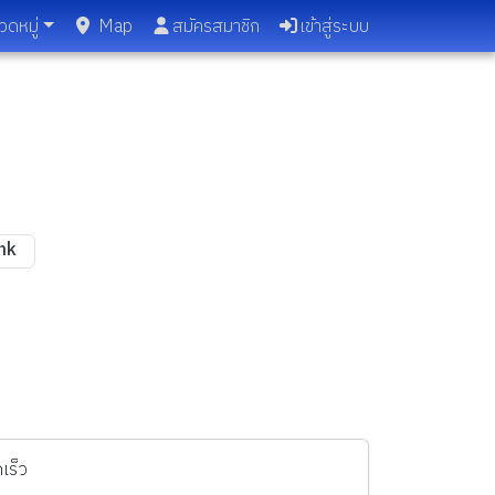
วดหมู่
Map
สมัครสมาชิก
เข้าสู่ระบบ
ink
เร็ว