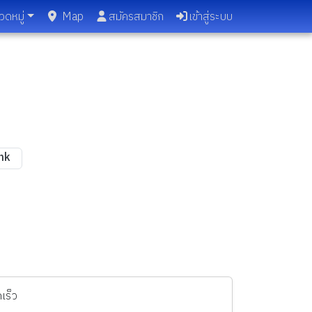
วดหมู่
Map
สมัครสมาชิก
เข้าสู่ระบบ
ink
เร็ว