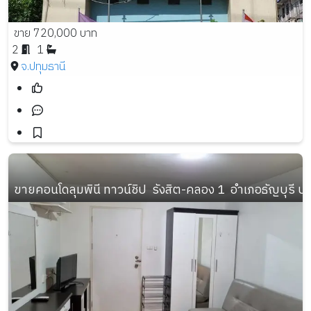
ขาย 720,000 บาท
2
1
จ.ปทุมธานี
ขายคอนโดลุมพินี ทาวน์ชิป  รังสิต-คลอง 1  อำเภอธัญบุรี ป