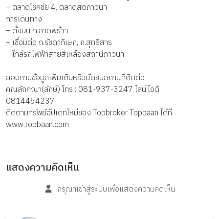
– ตลาดโชคชัย 4, ตลาดสดภาวนา
การเดินทาง
– ตั้งบน ถ.ลาดพร้าว
– เชื่อมต่อ ถ.รัชดาภิเษก, ถ.สุทธิสาร
– ใกล้รถไฟฟ้าสายสีเหลืองสถานีภาวนา
สอบถามข้อมูลเพิ่มเติมหรือนัดชมสถานที่ติดต่อ
คุณลักคณา(ลักษ์) โทร : 081-937-3247 ไลน์ไอดี :
0814454237
ติดตามทรัพย์อัปเดทใหม่ของ Topbroker Topbaan ได้ที่
www.topbaan.com
แสดงความคิดเห็น
กรุณาเข้าสู่ระบบเพื่อแสดงความคิดเห็น