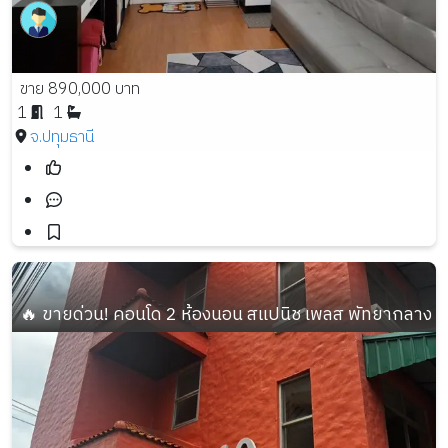
ขาย 890,000 บาท
1
1
จ.ปทุมธานี
🔥 ขายด่วน! คอนโด 2 ห้องนอน สแปนิช เพลส พัทยากลาง ทำเล