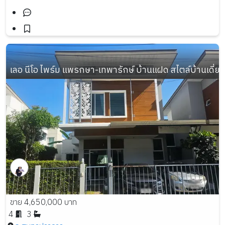
เลอ นีโอ ไพร์ม แพรกษา-เทพารักษ์ บ้านแฝด สไตล์บ้านเดี่ยว
ขาย 4,650,000 บาท
4
3