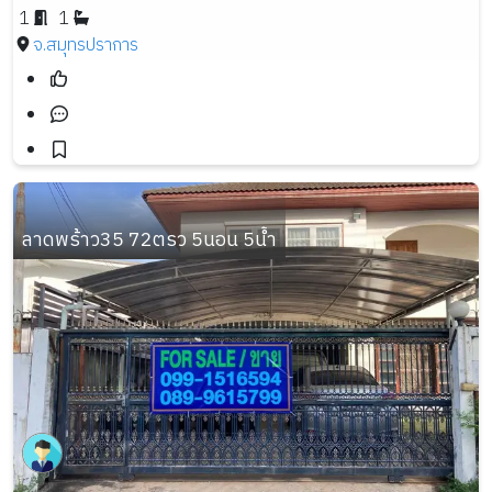
1
1
จ.สมุทรปราการ
ลาดพร้าว35 72ตรว 5นอน 5น้ำ