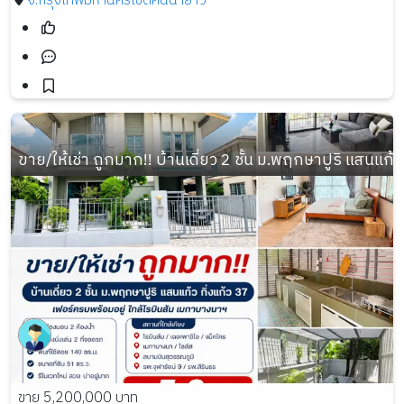
จ.กรุงเทพมหานคร
เขตคันนายาว
ขาย/ให้เช่า ถูกมาก!! บ้านเดี่ยว 2 ชั้น ม.พฤกษาปูริ แสนแก้ว
ขาย 5,200,000 บาท