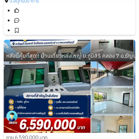
จ.สมุทรปราการ
หลังนี้คุ้มที่สุด!! บ้านเดี่ยวหลังใหญ่ ม.ภูมิสิริ คลอง 7 อ.ธัญบ
ขาย 6,590,000 บาท