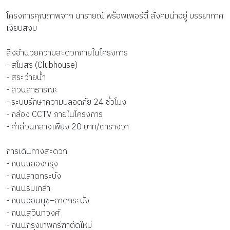
โครงการคุณภาพจาก นารายณ์ พร็อพเพอร์ตี้ สังคมน่าอยู่ บรรยากาศ
เงียบสงบ
สิ่งอำนวยความสะดวกภายในโครงการ
- สโมสร (Clubhouse)
- สระว่ายน้ำ
- สวนสาธารณะ
- ระบบรักษาความปลอดภัย 24 ชั่วโมง
- กล้อง CCTV ภายในโครงการ
- ค่าส่วนกลางเพียง 20 บาท/ตารางวา
การเดินทางสะดวก
- ถนนฉลองกรุง
- ถนนลาดกระบัง
- ถนนร่มเกล้า
- ถนนอ่อนนุช–ลาดกระบัง
- ถนนสุวินทวงศ์
- ถนนกรุงเทพกรีฑาตัดใหม่