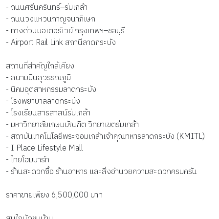
- ถนนศรีนครินทร์–ร่มเกล้า
- ถนนวงแหวนกาญจนาภิเษก
- ทางด่วนมอเตอร์เวย์ กรุงเทพฯ–ชลบุรี
- Airport Rail Link สถานีลาดกระบัง
สถานที่สำคัญใกล้เคียง
- สนามบินสุวรรณภูมิ
- นิคมอุตสาหกรรมลาดกระบัง
- โรงพยาบาลลาดกระบัง
- โรงเรียนสารสาสน์ร่มเกล้า
- มหาวิทยาลัยเกษมบัณฑิต วิทยาเขตร่มเกล้า
- สถาบันเทคโนโลยีพระจอมเกล้าเจ้าคุณทหารลาดกระบัง (KMITL)
- I Place Lifestyle Mall
- ไทยโฮมมาร์ท
- ร้านสะดวกซื้อ ร้านอาหาร และสิ่งอำนวยความสะดวกครบครัน
ราคาขายเพียง 6,500,000 บาท
สนใจนัดชมบ้าน