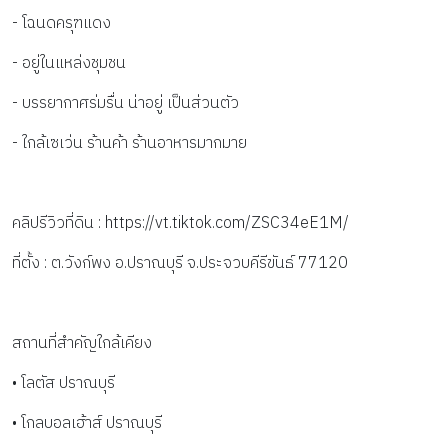
- โฉนดครุฑแดง
- อยู่ในแหล่งชุมชน
- บรรยากาศร่มรื่น น่าอยู่ เป็นส่วนตัว
- ใกล้เซเว่น ร้านค้า ร้านอาหารมากมาย
คลิปรีวิวที่ดิน : https://vt.tiktok.com/ZSC34eE1M/
ที่ตั้ง : ต.วังก์พง อ.ปราณบุรี จ.ประจวบคีรีขันธ์ 77120
สถานที่สำคัญใกล้เคียง
• โลตัส ปราณบุรี
• โกลบอลเฮ้าส์ ปราณบุรี