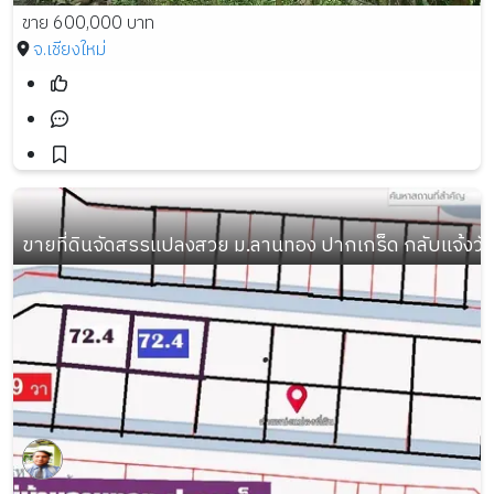
ขาย 600,000 บาท
จ.เชียงใหม่
ขายที่ดินจัดสรรแปลงสวย ม.ลานทอง ปากเกร็ด กลับแจ้งวัฒนะ