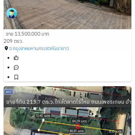
ขาย 13,500,000 บาท
209 ตรว.
จ.กรุงเทพมหานคร
เขตคันนายาว
ขายที่ดิน 213.7 ตร.ว. ใกล้ตลาดไร่ใหม่ ถนนเพชรเกษม อำเ