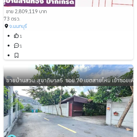
ขาย 2,809,119 บาท
73 ตรว.
จ.นนทบุรี
1
1
ขายบ้านสวน  สุขาภิบาล5  ซอย 70 เขตสายไหม เข้าซอยเพี