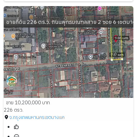
ขายที่ดิน 226 ตร.ว. ถนนพุทธมณฑลสาย 2 ซอย 6 เขตบา
ขาย 10,200,000 บาท
226 ตรว.
จ.กรุงเทพมหานคร
เขตบางแค