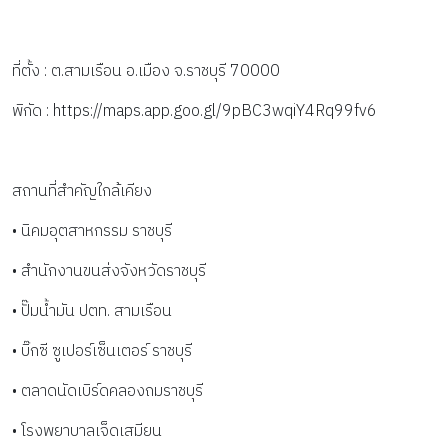
ที่ตั้ง : ต.สามเรือน อ.เมือง จ.ราชบุรี 70000
พิกัด : https://maps.app.goo.gl/9pBC3wqiY4Rq99fv6
สถานที่สำคัญใกล้เคียง
• นิคมอุตสาหกรรม ราชบุรี
• สำนักงานขนส่งจังหวัดราชบุรี
• ปั๊มน้ำมัน ปตท. สามเรือน
• บิ๊กซี ซูเปอร์เซ็นเตอร์ ราชบุรี
• ตลาดนัดเบิร์ดคลองถมราชบุรี
• โรงพยาบาลเจ็ดเสมียน