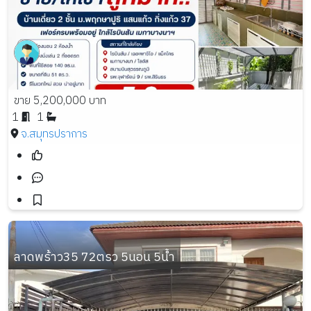
ขาย 5,200,000 บาท
1
1
จ.สมุทรปราการ
ลาดพร้าว35 72ตรว 5นอน 5น้ำ