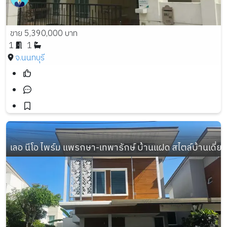
ขาย 5,390,000 บาท
1
1
จ.นนทบุรี
เลอ นีโอ ไพร์ม แพรกษา-เทพารักษ์ บ้านแฝด สไตล์บ้านเดี่ยว