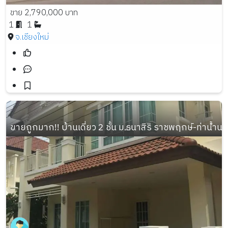
ขาย 2,790,000 บาท
1
1
จ.เชียงใหม่
ขายถูกมาก!! บ้านเดี่ยว 2 ชั้น ม.ธนาสิริ ราชพฤกษ์-ท่าน้ำ