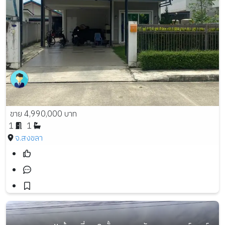
ขาย 4,990,000 บาท
1
1
จ.สงขลา