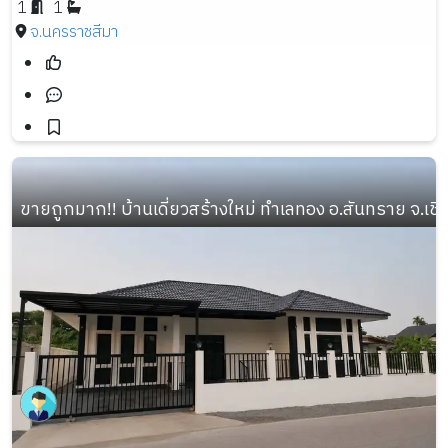
1
1
จ.นครราชสีมา
ขายถูกมาก!! บ้านเดี่ยวสร้างใหม่ ทำเลทอง อ.สันทราย จ.เชี