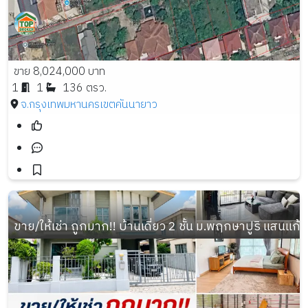
ขาย 8,024,000 บาท
1
1
136 ตรว.
จ.กรุงเทพมหานคร
เขตคันนายาว
ขาย/ให้เช่า ถูกมาก!! บ้านเดี่ยว 2 ชั้น ม.พฤกษาปูริ แสนแก้ว