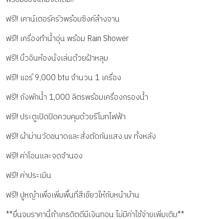
ฟรี!! เคาน์เตอร์ครัวพร้อมซิงค์ล้างจาน
ฟรี!! เครื่องทำน้ำอุ่น พร้อม Rain Shower
ฟรี!! บิ้วอินห้องนั่งเล่นด้วยฝ้าหลุม
ฟรี!! แอร์ 9,000 btu จำนวน 1 เครื่อง
ฟรี!! ถังพักน้ำ 1,000 ลิตรพร้อมเครื่องกรองน้ำ
ฟรี!! ประตูเปิดปิดควบคุมด้วยรีโมทไฟฟ้า
ฟรี!! ผ้าม่านวัดขนาดและสั่งตัดกันแสง uv ทั้งหลัง
ฟรี!! ค่าโอนและจดจำนอง
ฟรี!! ค่าประเมิน
ฟรี!! ปูหญ้าเพื่อเพิ่มพื้นที่สีเขียวให้กับหน้าบ้าน
**ยื่นจบราคานี้ถ้าเครดิตดีมีเงินทอน ไม่มีค่าใช้จ่ายเพิ่มเติม**