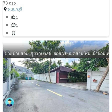
73 ตรว.
จ.นนทบุรี
1
1
ขายบ้านสวน  สุขาภิบาล5  ซอย 70 เขตสายไหม เข้าซอยเพี