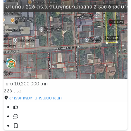
ขายที่ดิน 226 ตร.ว. ถนนพุทธมณฑลสาย 2 ซอย 6 เขตบา
ขาย 10,200,000 บาท
226 ตรว.
จ.กรุงเทพมหานคร
เขตบางแค