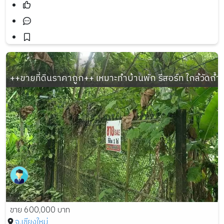
++ขายที่ดินราคาถูก++ เหมาะทำบ้านพัก รีสอร์ท ใกล้วัดถ้ำผ
ขาย 600,000 บาท
จ.เชียงใหม่