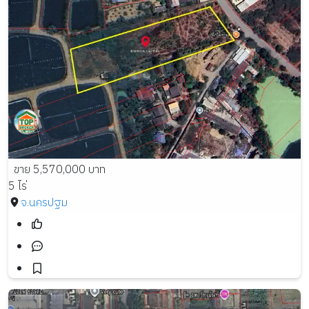
ขาย 5,570,000 บาท
5 ไร่
จ.นครปฐม