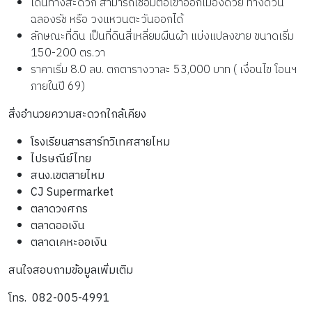
เดินทางสะดวก สามารถเชื่อมต่อเข้าออกเมืองด้วย ทางด่วน
ฉลองรัช หรือ วงแหวนตะวันออกได้
ลักษณะที่ดิน เป็นที่ดินสี่เหลี่ยมผืนผ้า แบ่งแปลงขาย ขนาดเริ่ม
150-200 ตร.วา
ราคาเริ่ม 8.0 ลบ. ตกตารางวาละ 53,000 บาท ( เงื่อนไข โอนฯ
ภายในปี 69)
สิ่งอำนวยความสะดวกใกล้เคียง
โรงเรียนสารสาร์ทวิเทศสายไหม
ไปรษณีย์ไทย
สนง.เขตสายไหม
CJ Supermarket
ตลาดวงศกร
ตลาดออเงิน
ตลาดเคหะออเงิน
สนใจสอบถามข้อมูลเพิ่มเติม
โทร. 082-005-4991