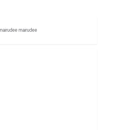
mairudee
mairudee