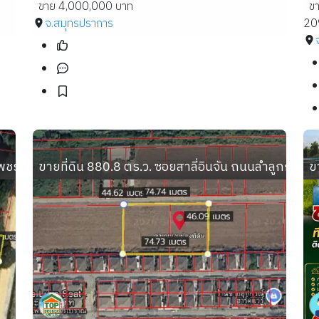
ขาย 4,000,000 บาท
ข
จ.สมุทรปราการ
20
นเพชรเกษม อำเภอสามร้อยยอด ประจวบคีรีขันธ์
ขายที่ดิน 880.8 ตร.ว. ซอยสาลี่อินจัน ถนนลำลูกกา 
ข