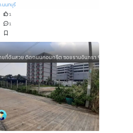
จ.นนทบุรี
1
1
าร ติดถนนสาธารณะ น้ำ ไฟ พร้อม
ายที่ดินสวย ติดถนนคอนกรีต ซอยรามอินทรา 97