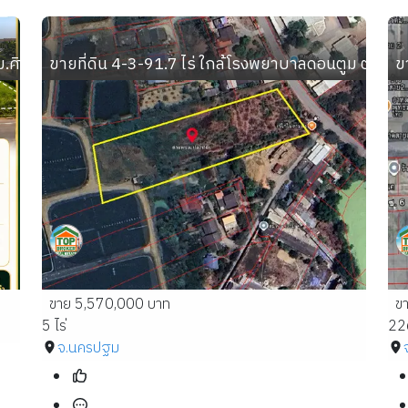
 ม.ศิลปากร วิทยาเขตสารสนเทศเพชรบุรี อ.ชะอำ จ.เพชรบุรี
ขายที่ดิน 4-3-91.7 ไร่ ใกล้โรงพยาบาลดอนตูม ตำบ
ข
ขาย 5,570,000 บาท
ข
5 ไร่
22
จ.นครปฐม