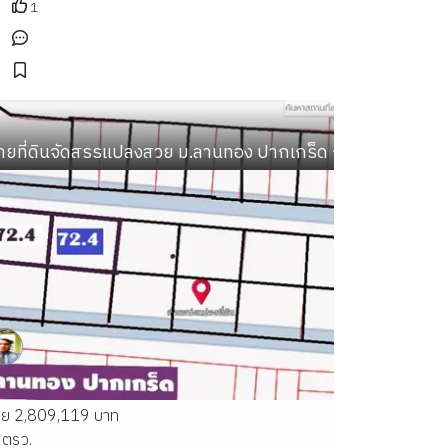
1
ลาง
ดถ้ำผาปล่อง ถ้ำปากเปียง ถ้ำเชียงดาว เชียงใหม่
ายที่ดินจัดสรรแปลงสวย ม.ลานทอง ปากเกร็ด กลับแจ้งวัฒนะนิดเ
าย 2,809,119 บาท
 ตรว.