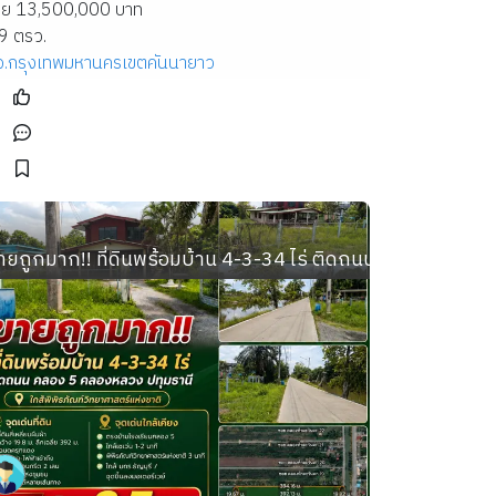
าย 13,500,000 บาท
9 ตรว.
จ.กรุงเทพมหานคร
เขตคันนายาว
ตำบลลาดสวาย อำเภอลำลูกกา ปทุมธานี
ายถูกมาก!! ที่ดินพร้อมบ้าน 4-3-34 ไร่ ติดถนน คลอง 5 คลองห