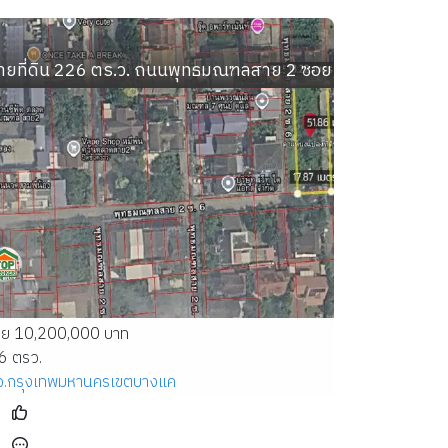
ลลำเหย อำเภอดอนตูม นครปฐม
ายที่ดิน 226 ตร.ว. ถนนพุทธมณฑลสาย 2 ซอย 6 เขตบางแค 
าย 10,200,000 บาท
6 ตรว.
จ.กรุงเทพมหานคร
เขตบางแค