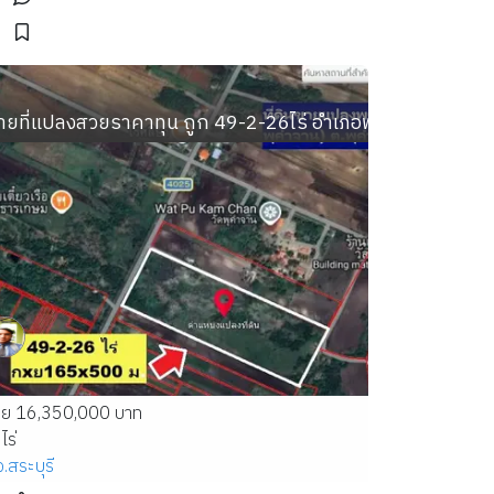
้านหรูเพ
รางวา
ายที่แปลงสวยราคาทุน ถูก 49-2-26ไร่ อำเภอพระพุทธบาท ต.พุ
าย 16,350,000 บาท
ไร่
จ.สระบุรี