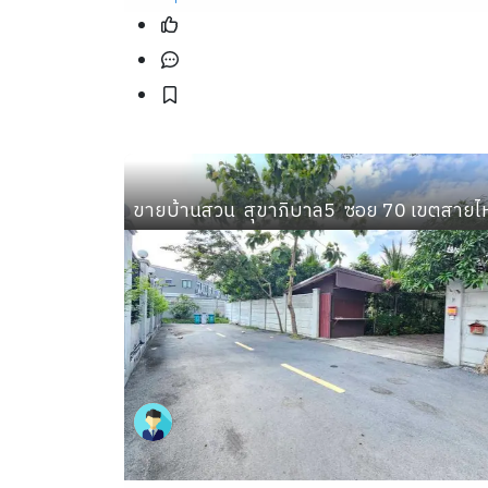
ขายบ้านสวน  สุขาภิบาล5  ซอย 70 เขตสายไ