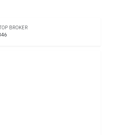
TOP
BROKER
846