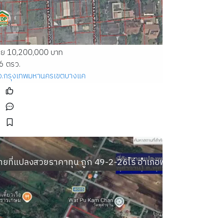
าย 10,200,000 บาท
6 ตรว.
จ.กรุงเทพมหานคร
เขตบางแค
้านหรูเพ
รางวา
ายที่แปลงสวยราคาทุน ถูก 49-2-26ไร่ อำเภอพระพุทธบาท ต.พุ