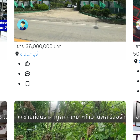
ขาย 38,000,000 บาท
ข
จ.นนทบุรี
50 
-33 ไร่ ทำเลทอง อ.เมือง สมุทรปราการ ใกล้ BTS ปากน้ำ ตลาดก
++ขายที่ดินราคาถูก++ เหมาะทำบ้านพัก รีสอร์ท ใกล้วั
ข