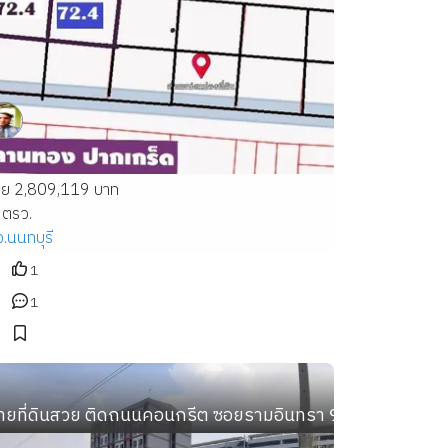
าย 2,809,119 บาท
 ตรว.
จ.นนทบุรี
1
1
าร ติดถนนสาธารณะ น้ำ ไฟ พร้อม
ายที่ดินสวย ติดถนนคอนกรีต ซอยรามอินทรา 97