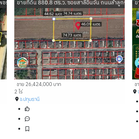
นเพชรเกษม อำเภอสามร้อยยอด ประจวบคีรีขันธ์
ขายที่ดิน 880.8 ตร.ว. ซอยสาลี่อินจัน ถนนลำลูกกา 
ข
ขาย 26,424,000 บาท
ข
2 ไร่
จ.ปทุมธานี