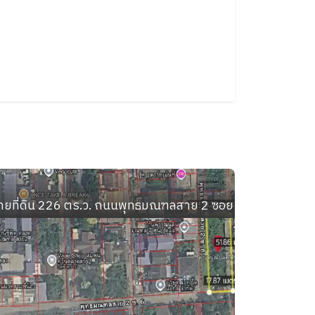
ลลำเหย อำเภอดอนตูม นครปฐม
ายที่ดิน 226 ตร.ว. ถนนพุทธมณฑลสาย 2 ซอย 6 เขตบางแค 