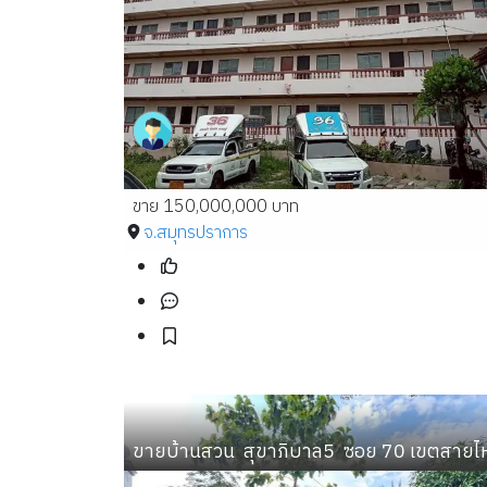
ขาย 150,000,000 บาท
จ.สมุทรปราการ
ขายบ้านสวน  สุขาภิบาล5  ซอย 70 เขตสายไ