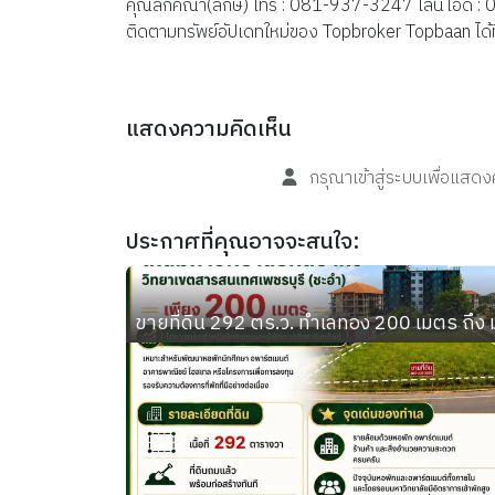
คุณลักคณา(ลักษ์) โทร : 081-937-3247 ไลน์ไอดี
ติดตามทรัพย์อัปเดทใหม่ของ Topbroker Topbaan ได
แสดงความคิดเห็น
กรุณาเข้าสู่ระบบเพื่อแสด
ประกาศที่คุณอาจจะสนใจ:
ขายที่ดิน 292 ตร.ว. ทำเลทอง 200 เมตร ถึง