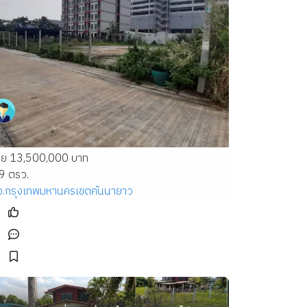
าย 13,500,000 บาท
9 ตรว.
จ.กรุงเทพมหานคร
เขตคันนายาว