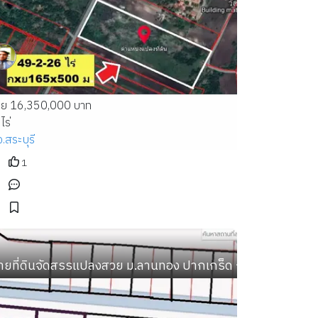
าย 16,350,000 บาท
ไร่
จ.สระบุรี
1
ลาง
ดถ้ำผาปล่อง ถ้ำปากเปียง ถ้ำเชียงดาว เชียงใหม่
ายที่ดินจัดสรรแปลงสวย ม.ลานทอง ปากเกร็ด กลับแจ้งวัฒนะนิดเ