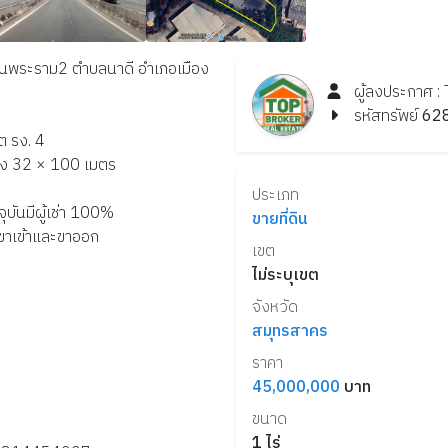
ถนนพระราม2 ตำบลนาดี อำเภอเมือง
ผู้ลงประกาศ :
รหัสทรัพย์
62
าต รง. 4
้าง 32 × 100 เมตร
o
ประเภท
ุบันมีผู้เช่า 100%
ขายที่ดิน
งขาเข้าและขาออก
เขต
ไม่ระบุเขต
จังหวัด
สมุทรสาคร
ราคา
45,000,000
บาท
ขนาด
1
ไร่