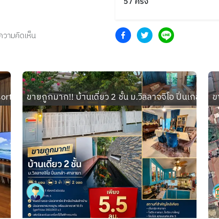
57
ครั้ง
งความคิดเห็น
sort ทำเลทอง อ.เมือง นนทบุรี ใกล้  MRT ไทรม้า
ขายถูกมาก!! บ้านเดี่ยว 2 ชั้น ม.วิลลาจจิโอ ปิ่นเกล้า-
ข