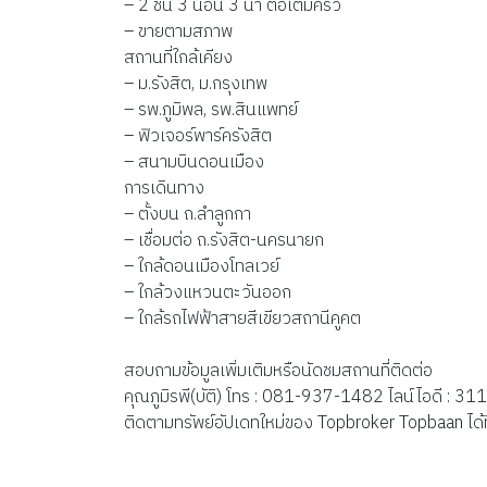
– 2 ชั้น 3 นอน 3 น้ำ ต่อเติมครัว
– ขายตามสภาพ
สถานที่ใกล้เคียง
– ม.รังสิต, ม.กรุงเทพ
– รพ.ภูมิพล, รพ.สินแพทย์
– ฟิวเจอร์พาร์ครังสิต
– สนามบินดอนเมือง
การเดินทาง
– ตั้งบน ถ.ลำลูกกา
– เชื่อมต่อ ถ.รังสิต-นครนายก
– ใกล้ดอนเมืองโทลเวย์
– ใกล้วงแหวนตะวันออก
– ใกล้รถไฟฟ้าสายสีเขียวสถานีคูคต
สอบถามข้อมูลเพิ่มเติมหรือนัดชมสถานที่ติดต่อ
คุณภูมิรพี(บัติ) โทร : 081-937-1482 ไลน์ไอดี : 
ติดตามทรัพย์อัปเดทใหม่ของ Topbroker Topbaan ได