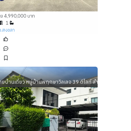
าย 4,990,000 บาท
1
จ.สงขลา
์ มาบยางพร ทำเลทอง อ.ปลวกแดง ระยอง ใกล้โรบินสันฯ
ายบ้านเดี่ยว หมู่บ้านพฤกษาวิลเลจ 39 ดีไลท์ ลำลูกกา คลอง 3 เนื้