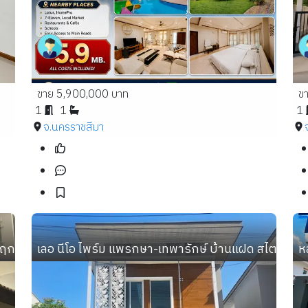
ขาย 5,900,000 บาท
ข
1
1
1
จ.นครราชสีมา
ชพฤกษ์-ท่าน้ำนนท์ ติดถนนใหญ่ ทำเลทอง ใกล้เซ็นทรัล รถไฟฟ้า
เลอ นีโอ ไพร์ม แพรกษา-เทพารักษ์ บ้านแฝด สไตล์บ้านเ
หล