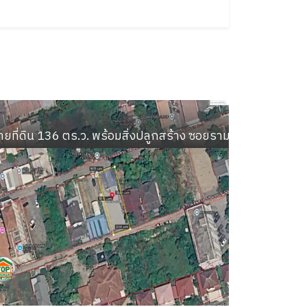
ศาลายา เฟอร์ครบ ต่อเติมครบ ใกล้ ม.มหิดล เซ็นทรั
ายที่ดิน 136 ตร.ว. พร้อมสิ่งปลูกสร้าง ซอยรามอินทรา 58 ค