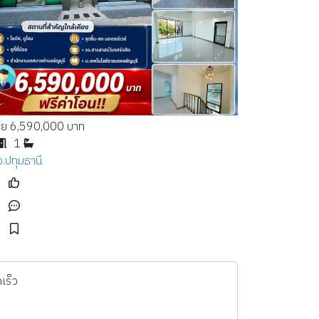
าย 6,590,000 บาท
1
จ.ปทุมธานี
เร็ว