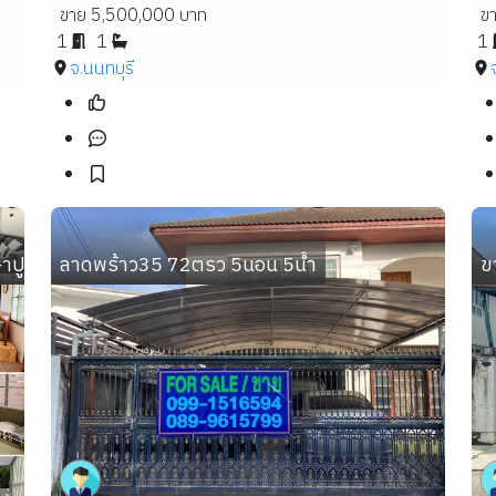
ขาย 5,500,000 บาท
ข
1
1
1
จ.นนทบุรี
ษาปูริ แสนแก้ว กิ่งแก้ว 37 เฟอร์ครบพร้อมอยู่ ใกล้โรบินสั
ลาดพร้าว35 72ตรว 5นอน 5น้ำ
ข