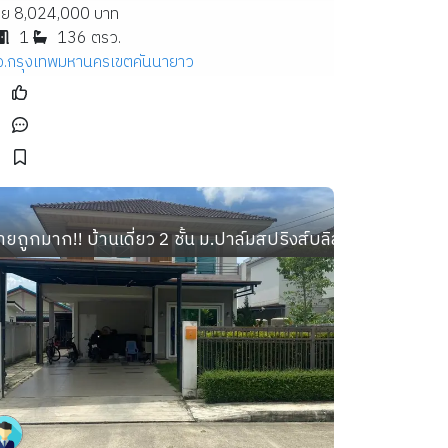
าย 8,024,000 บาท
1
136 ตรว.
จ.กรุงเทพมหานคร
เขตคันนายาว
ายถูกมาก!! บ้านเดี่ยว 2 ชั้น ม.ปาล์มสปริงส์บลิส ทำเลทอง อ.ห