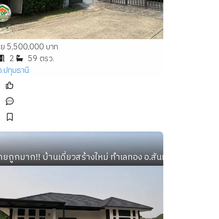
าย 5,500,000 บาท
2
59 ตรว.
จ.ปทุมธานี
้ำ อ.เมือง โคราช เฟอร์ครบ ทำเลทอง ใกล้โลตัส โฮมโ
ายถูกมาก!! บ้านเดี่ยวสร้างใหม่ ทำเลทอง อ.สันทราย จ.เชียงใหม