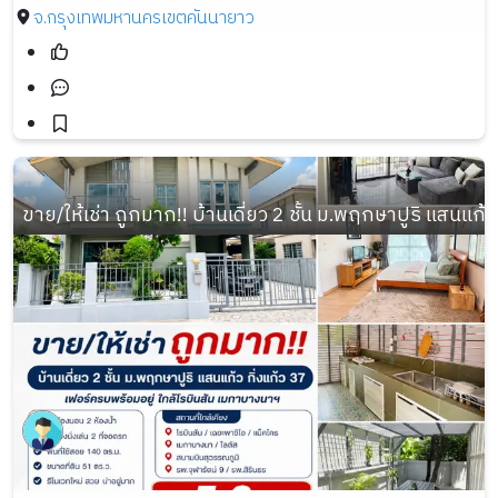
จ.กรุงเทพมหานคร
เขตคันนายาว
ขาย/ให้เช่า ถูกมาก!! บ้านเดี่ยว 2 ชั้น ม.พฤกษาปูริ แสนแก้ว