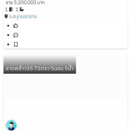
ขาย 5,200,000 บาท
1
1
จ.สมุทรปราการ
ลาดพร้าว35 72ตรว 5นอน 5น้ำ