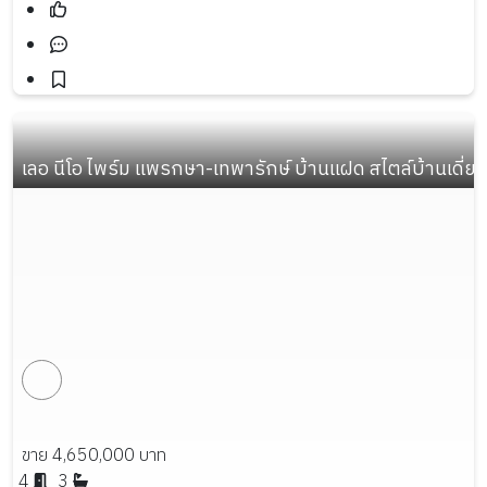
เลอ นีโอ ไพร์ม แพรกษา-เทพารักษ์ บ้านแฝด สไตล์บ้านเดี่ยว
ขาย 4,650,000 บาท
4
3