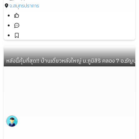
จ.สมุทรปราการ
หลังนี้คุ้มที่สุด!! บ้านเดี่ยวหลังใหญ่ ม.ภูมิสิริ คลอง 7 อ.ธัญบ