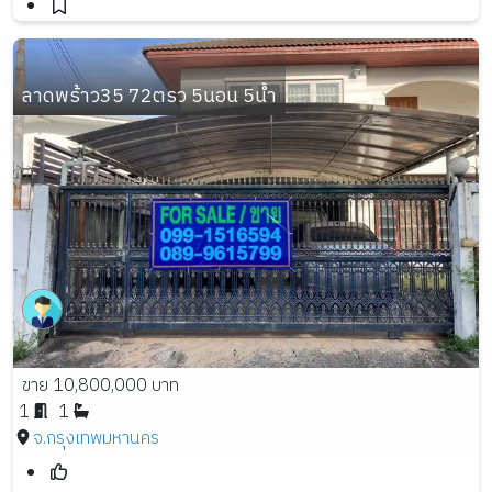
ลาดพร้าว35 72ตรว 5นอน 5น้ำ
ขาย 10,800,000 บาท
1
1
จ.กรุงเทพมหานคร