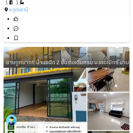
1
1
จ.อุดรธานี
ขายถูกมาก!! บ้านแฝด 2 ชั้น ต่อเติมครบ ม.เดอะมิกซ์ มา