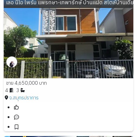
เลอ นีโอ ไพร์ม แพรกษา-เทพารักษ์ บ้านแฝด สไตล์บ้านเดี่ยว
ขาย 4,650,000 บาท
4
3
จ.สมุทรปราการ