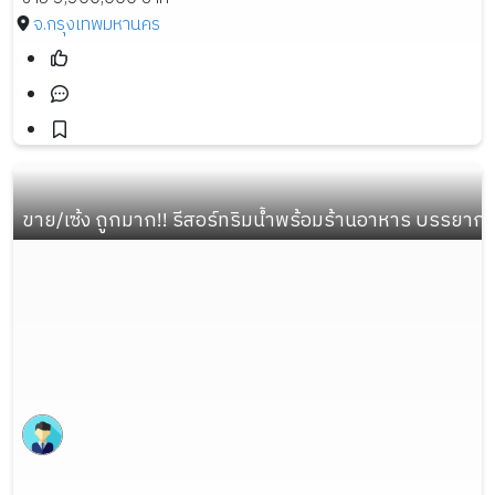
จ.กรุงเทพมหานคร
ขาย/เซ้ง ถูกมาก!! รีสอร์ทริมน้ำพร้อมร้านอาหาร บรรยา