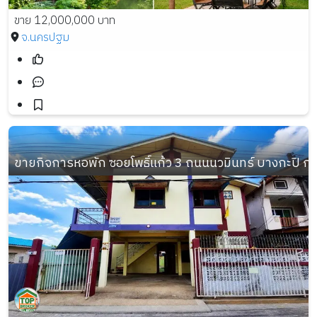
ขาย 12,000,000 บาท
จ.นครปฐม
ขายกิจการหอพัก ซอยโพธิ์แก้ว 3 ถนนนวมินทร์ บางกะปิ กรุงเท