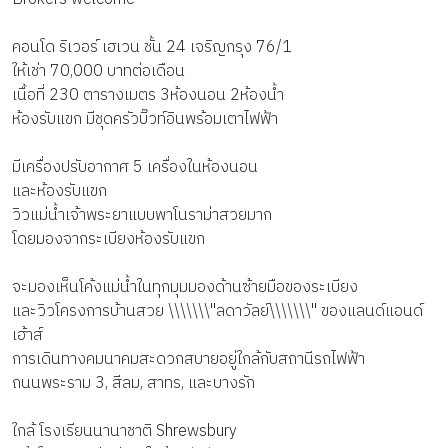
คอนโด ริเวอร์ เฮเวน ชั้น 24 เจริญกรุง 76/1
ให้เช่า 70,000 บาทต่อเดือน
เนื้อที่ 230 ตารางเมตร 3ห้องนอน 2ห้องน้ำ
ห้องรับแขก มีชุดครัวบิ๊วท์อินพร้อมเตาไฟฟ้า
มีเครื่องปรับอากาศ 5 เครื่องในห้องนอน
และห้องรับแขก
วิวแม่น้ำเจ้าพระยาแบบพาโนราม่าสวยมาก
โดยมองจากระเบียงห้องรับแขก
จะมองเห็นโค้งแม่น้ำในทุกมุมมองด้านซ้ายมือของระเบียง
และวิวโครงการบ้านสวย \\\\\\\"ลดาวัลย์\\\\\\\" ของแลนด์แอนด์
เฮ้าส์
การเดินทางคมนาคมสะดวกสบายอยู่ใกล้กับสถานีรถไฟฟ้า
ถนนพระราม 3, สีลม, สาทร, และบางรัก
ใกล้ โรงเรียนนานาชาติ Shrewsbury