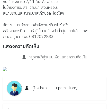
หน้าโครงการมี 7/11 ใกล้ Asiatique
ในโครงการมี สระว่ายน้ำ, สวนหย่อม,
สนามเทนนิส สนามบาสเก็ตบอล ห้องโยคะ
ห้องซาวนา ห้องออกกำลังกาย ร้านรับซักผ้า
กล้องวงจรปิด , แอร์ ตู้เย็น เครืองทำน้ำอุ่น เตาไมโครเวพ
ติดต่อคุณ ศิริพร 0812072833
แสดงความคิดเห็น
กรุณาเข้าสู่ระบบเพื่อแสดงความคิดเห็น
ผู้ลงประกาศ :
siriporn
juluang