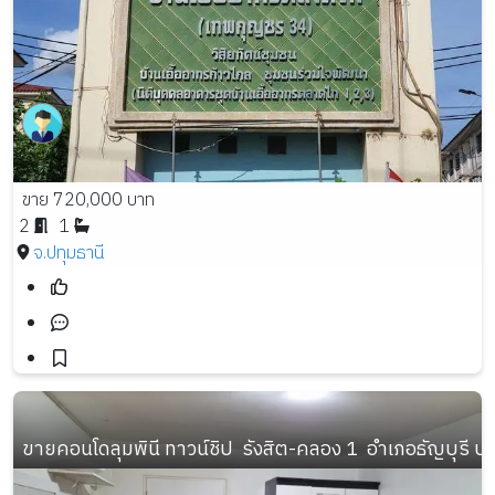
ขาย 720,000 บาท
2
1
จ.ปทุมธานี
ขายคอนโดลุมพินี ทาวน์ชิป  รังสิต-คลอง 1  อำเภอธัญบุรี ป