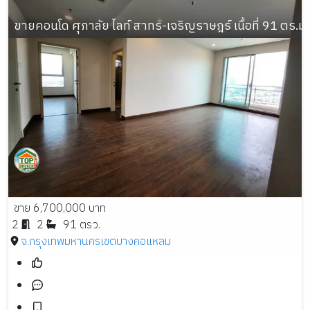
ขายคอนโด ศุภาลัย ไลท์ สาทร-เจริญราษฎร์ เนื้อที่ 91 ตร.ม.
ขาย 6,700,000 บาท
2
2
91 ตรว.
จ.กรุงเทพมหานคร
เขตบางคอแหลม