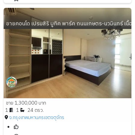
ขายคอนโด เปรมสิริ บูทิค พาร์ค ถนนเกษตร-นวมินทร์ เนื้อที่
ขาย 1,300,000 บาท
1
1
24 ตรว.
จ.กรุงเทพมหานคร
เขตจตุจักร