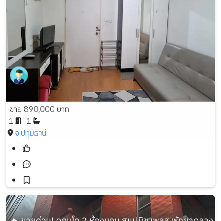
ขาย 890,000 บาท
1
1
จ.ปทุมธานี
🔥 ขายด่วน! คอนโด 2 ห้องนอน สแปนิช เพลส พัทยากลาง ทำเล