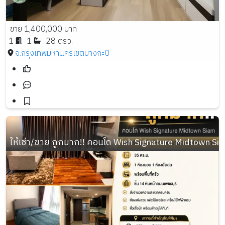
ขาย 1,400,000 บาท
1
1
28 ตรว.
จ.กรุงเทพมหานคร
เขตบางกะปิ
ให้เช่า/ขาย ถูกมาก!! คอนโด Wish Signature Midtown S