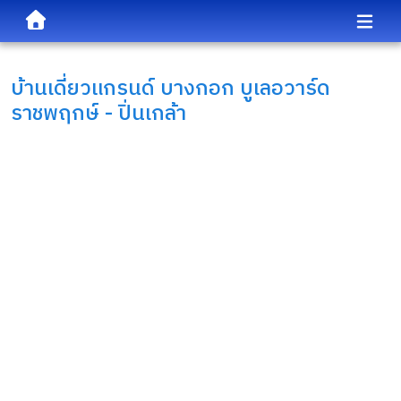
บ้านเดี่ยว
แกรนด์ บางกอก บูเลอวาร์ด
ราชพฤกษ์ - ปิ่นเกล้า