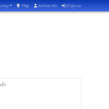
วดหมู่
Map
สมัครสมาชิก
เข้าสู่ระบบ
เร็ว