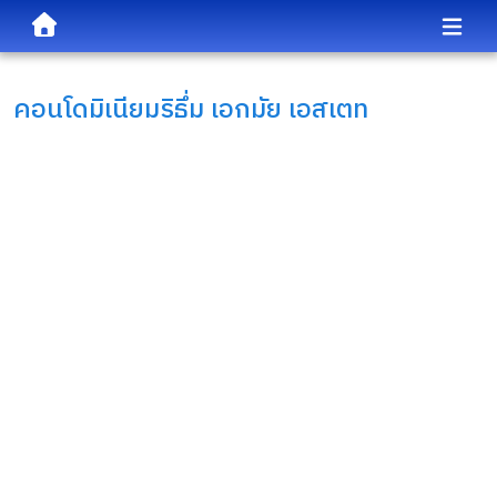
คอนโดมิเนียม
ริธึ่ม เอกมัย เอสเตท