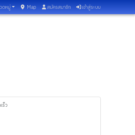
วดหมู่
Map
สมัครสมาชิก
เข้าสู่ระบบ
เร็ว