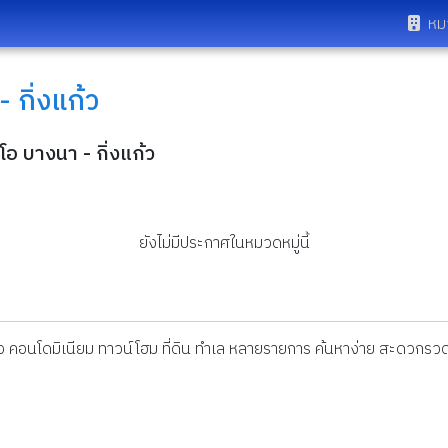
หม
 กิ่งแก้ว
อ บางนา - กิ่งแก้ว
ยังไม่มีประกาศในหมวดหมู่นี้
ดี่ยว คอนโดมิเนียม ทาวน์โฮม ที่ดิน ทำเล หลายรายการ ค้นหาง่าย สะดวกรวด