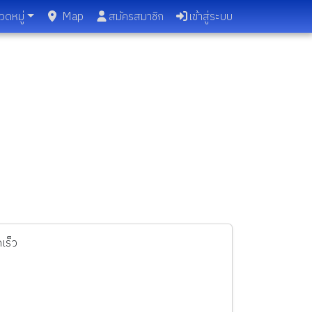
วดหมู่
Map
สมัครสมาชิก
เข้าสู่ระบบ
เร็ว