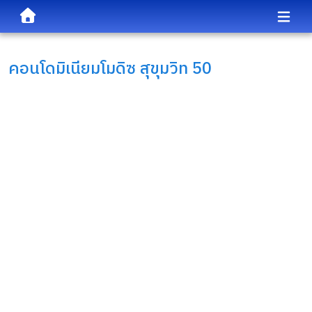
คอนโดมิเนียม
โมดิซ สุขุมวิท 50