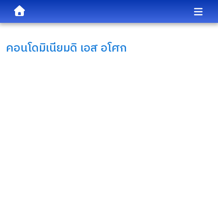
คอนโดมิเนียม
ดิ เอส อโศก