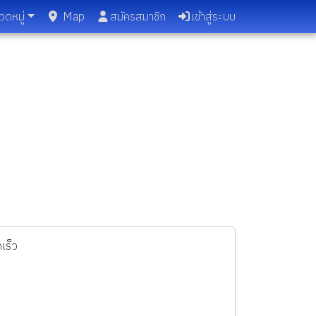
วดหมู่
Map
สมัครสมาชิก
เข้าสู่ระบบ
เร็ว