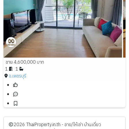
ขาย 4,600,000 บาท
1
1
จ.เพชรบุรี
️2026
ThaiProperty.in.th - ขาย/ให้เช่า บ้านเดี่ยว