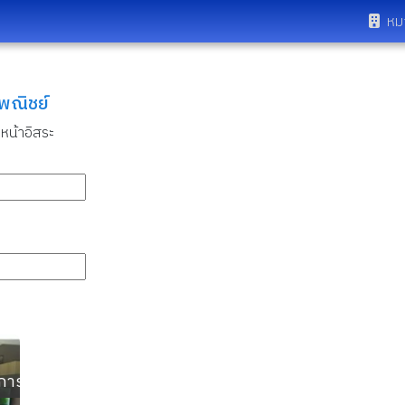
หม
ุพณิชย์
หน้าอิสระ
การ ใกล้เอแบค อีเกีย สุวรรณภูมิ ของแลนด์แอนด์เฮ้าส์ ยอมข