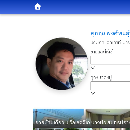
สุกฤช พงศ์พันธ์
ประเภทแอคเคาท์:
นาย
ขายและให้เช่า
ทุกหมวดหมู่
ขายบ้านเดี่ยว ม.วิลเลจจิโอ บางบ่อ สมทรปรา