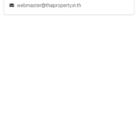
webmaster@thaiproperty.in.th