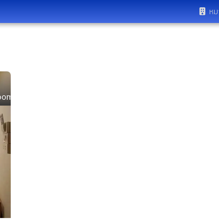
หม
oom ห้องพักพัทยาใต้