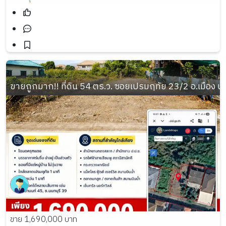
ขายถูกมาก!! ที่ดิน 54 ตร.ว. ซอยเปรมฤทัย 23/2 อ.เมือง 
ขาย 1,690,000 บาท