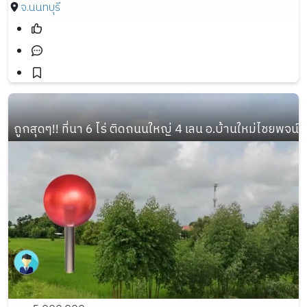
จ.นนทบุรี
ถูกสุดๆ!! ที่นา 6 ไร่ ติดถนนใหญ่ 4 เลน อ.บ้านใหม่ไชยพจน์ จ