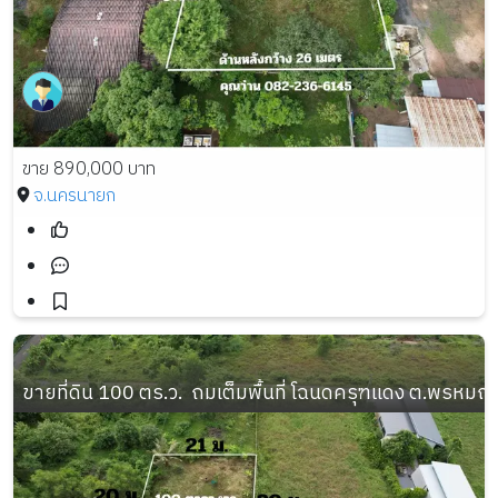
ขาย 890,000 บาท
จ.นครนายก
ขายที่ดิน 100 ตร.ว.  ถมเต็มพื้นที่ โฉนดครุฑแดง ต.พรห