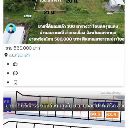
ขาย 580,000 บาท
จ.นครนายก
ขายที่ดินจัดสรร ถมแล้วถมสูงใน ม.ลานทอง ปากเกร็ด สวย