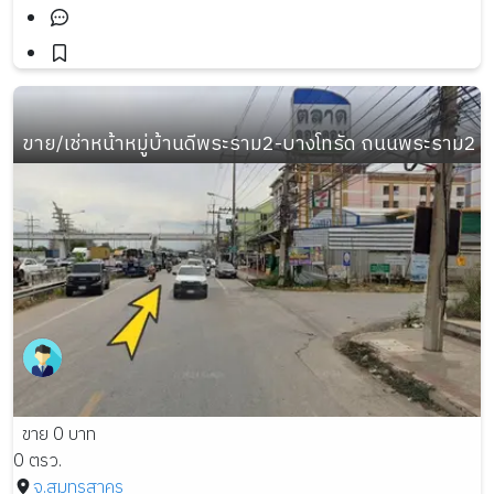
ขาย/เช่าหน้าหมู่บ้านดีพระราม2-บางโทรัด ถนนพระราม2
ขาย 0 บาท
0 ตรว.
จ.สมุทรสาคร