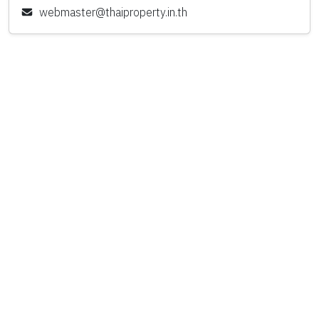
webmaster@thaiproperty.in.th