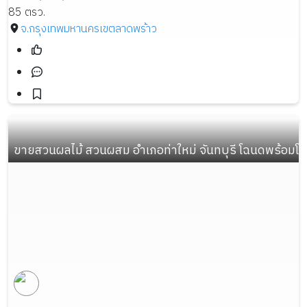
85 ตรว.
จ.กรุงเทพมหานคร
เขตลาดพร้าว
ขายสวนผลไม้ สวนผสม อำเภอท่าใหม่ จันทบุรี โฉนดพร้อมโ